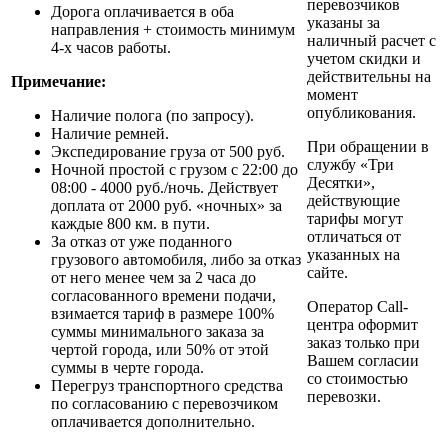
перевозчиков
Дорога оплачивается в оба
указаны за
направления + стоимость минимум
наличный расчет с
4-х часов работы.
учетом скидки и
действительны на
Примечание:
момент
опубликования.
Наличие полога (по запросу).
Наличие ремней.
При обращении в
Экспедирование груза от 500 руб.
службу «‎Три
Ночной простой с грузом с 22:00 до
Десятки»‎,
08:00 - 4000 руб./ночь. Действует
действующие
доплата от 2000 руб. «ночных» за
тарифы могут
каждые 800 км. в пути.
отличаться от
За отказ от уже поданного
указанных на
грузового автомобиля, либо за отказ
сайте.
от него менее чем за 2 часа до
согласованного времени подачи,
Оператор Call-
взимается тариф в размере 100%
центра оформит
суммы минимального заказа за
заказ только при
чертой города, или 50% от этой
Вашем согласии
суммы в черте города.
со стоимостью
Перегруз транспортного средства
перевозки.
по согласованию с перевозчиком
оплачивается дополнительно.