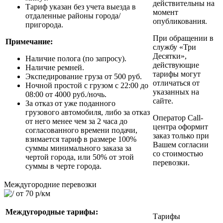
действительны на
Тариф указан без учета выезда в
момент
отдаленные районы города/
опубликования.
пригорода.
При обращении в
Примечание:
службу «‎Три
Десятки»‎,
Наличие полога (по запросу).
действующие
Наличие ремней.
тарифы могут
Экспедирование груза от 500 руб.
отличаться от
Ночной простой с грузом с 22:00 до
указанных на
08:00 от 4000 руб./ночь.
сайте.
За отказ от уже поданного
грузового автомобиля, либо за отказ
Оператор Call-
от него менее чем за 2 часа до
центра оформит
согласованного времени подачи,
заказ только при
взимается тариф в размере 100%
Вашем согласии
суммы минимального заказа за
со стоимостью
чертой города, или 50% от этой
перевозки.
суммы в черте города.
Междугородние перевозки
от 70 р/км
Междугородные тарифы:
Тарифы