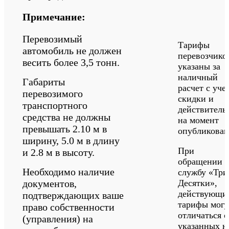
Примечание:
Перевозимый
Тарифы
автомобиль не должен
перевозчико
весить более 3,5 тонн.
указаны за
наличный
Габариты
расчет с уче
перевозимого
скидки и
транспортного
действитель
средства не должны
на момент
превышать 2.10 м в
опубликован
ширину, 5.0 м в длину
При
и 2.8 м в высоту.
обращении 
Необходимо наличие
службу «‎Три
документов,
Десятки»‎,
действующи
подтверждающих ваше
тарифы могу
право собственности
отличаться о
(управления) на
указанных н