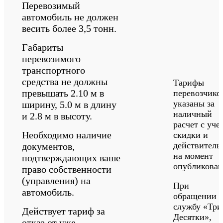
Перевозимый
автомобиль не должен
весить более 3,5 тонн.
Габариты
перевозимого
транспортного
средства не должны
Тарифы
превышать 2.10 м в
перевозчико
указаны за
ширину, 5.0 м в длину
наличный
и 2.8 м в высоту.
расчет с уче
Необходимо наличие
скидки и
действитель
документов,
на момент
подтверждающих ваше
опубликован
право собственности
(управления) на
При
автомобиль.
обращении 
службу «‎Три
Действует тариф за
Десятки»‎,
отказ от уже