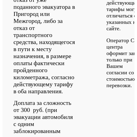
действующи
поданного эвакуатора в
тарифы могу
Пригород или
отличаться о
Межгород, либо за
указанных н
отказ от
сайте.
транспортного
Оператор Cal
средства, находящегося
центра
в пути к месту
оформит зак
назначения, в размере
только при
оплаты фактически
Вашем
пройденного
согласии со
километража, согласно
стоимостью
действующему тарифу
перевозки.
в оба направления.
Доплата за сложность
от 300 руб. (при
эвакуации автомобиля
с одним
заблокированным