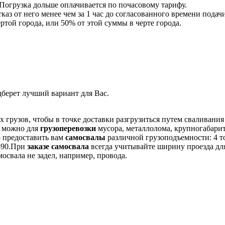
. Погрузка дольше оплачивается по почасовому тарифу.
тказ от него менее чем за 1 час до согласованного времени подачи
ртой города, или 50% от этой суммы в черте города.
дберет лучший вариант для Вас.
грузов, чтобы в точке доставки разгрузиться путем сваливания 
можно для
грузоперевозки
мусора, металлолома, крупногабари
 предоставить вам
самосвалы
различной грузоподъемности: 4 то
-90.При
заказе самосвала
всегда учитывайте ширину проезда для
мосвала не задел, например, провода.