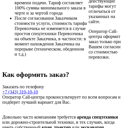
действующие
времени подачи. Тариф составляет
тарифы могут
100% суммы минимального заказа в
отличаться от
черте и за чертой города
указанных на
После согласования Заказчиком
сайте.
стоимости услуги, стоимость тарифа
Перевозчика не изменяется в случае
Оператор Call-
простоя спецтехники Перевозчика
центра оформит
на объекте Заказчика, в частности: в
заказ только при
момент нахождения Заказчика на
Вашем согласии
перерыве (техническом, обеденном
со стоимостью
и т.д.)
перевозки.
Как оформить заказ?
Заказать по телефону
+7 (343) 310-10-10
Оператор Call-центра проконсультирует по всем вопросам и
подберет лучший вариант для Вас.
Довольно часто компаниям требуется
аренда спецтехники
или дорожно-строительной техники, в тех случаях, когда
иметь собственный
кран
,
трактор
или
экскаватор