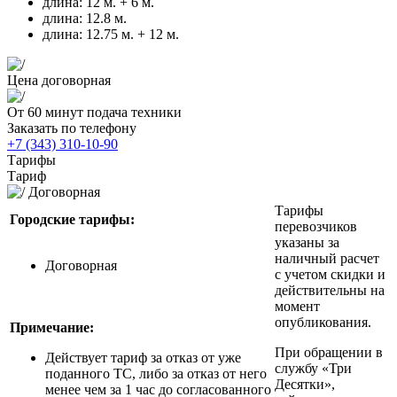
длина: 12 м. + 6 м.
длина: 12.8 м.
длина: 12.75 м. + 12 м.
Цена договорная
От 60 минут
подача техники
Заказать по телефону
+7 (343) 310-10-90
Тарифы
Тариф
Договорная
Тарифы
Городские тарифы:
перевозчиков
указаны за
наличный расчет
Договорная
с учетом скидки и
действительны на
момент
опубликования.
Примечание:
При обращении в
Действует тариф за отказ от уже
службу «‎Три
поданного ТС, либо за отказ от него
Десятки»‎,
менее чем за 1 час до согласованного